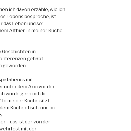
en ich davon erzähle, wie ich
es Lebens bespreche, ist
r das Leben und so“
em Altbier, in meiner Küche
e Geschichten in
Konferenzen gehabt.
en geworden:
 spätabends mit
er unter dem Arm vor der
 ich würde gern mit dir
 In meiner Küche sitzt
 dem Küchentisch, und im
s
r – das ist der von der
wehrfest mit der