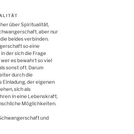
ALITÄT
er über Spiritualität,
chwangerschaft, aber nur
die beides verbinden.
gerschaft so eine
 in der sich die Frage
wer es bewahrt so viel
als sonst oft. Darum
eiter durch die
s Einladung, der eigenen
ehen, sich als
hren in eine Lebenskraft,
enschliche Möglichkeiten.
 Schwangerschaft und