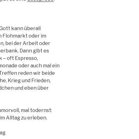
: Gott kann überall
m Flohmarkt oder im
, bei der Arbeit oder
terbank. Dann gibt es
 – oft Espresso,
imonade oder auch mal ein
 Treffen reden wir beide
he, Krieg und Frieden,
dchen und eben über
.
morvoll, mal todernst:
im Alltag zu erleben.
lag