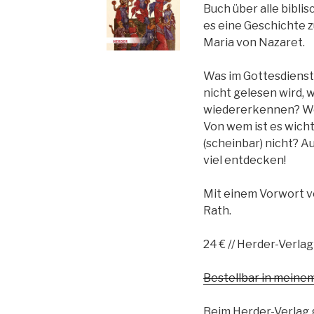
Buch über alle bibli
es eine Geschichte z
Maria von Nazaret.
Was im Gottesdienst 
nicht gelesen wird, w
wiedererkennen? We
Von wem ist es wich
(scheinbar) nicht? Auc
viel entdecken!
Mit einem Vorwort v
Rath.
24 € // Herder-Verlag
Bestellbar in mein
Beim Herder-Verlag 