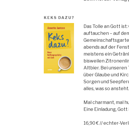
KEKS DAZU?
Das Tolle an Gott ist
auftauchen – auf de
Gemeinschaftsgarten
abends auf der Fens
meistens ein Getränk
bisweilen Zitronenl
Altbier. Bei unseren
über Glaube und Kirc
Sorgen und Seepfer
alles, was so ansteht
Mal charmant, mal hu
Eine Einladung, Gott 
16,90 € // echter-Ver