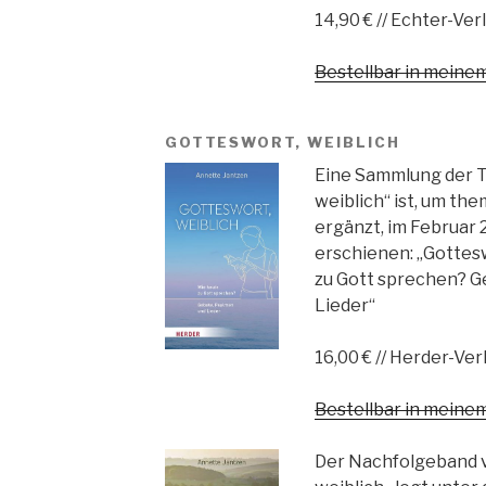
14,90 € // Echter-Ver
Bestellbar in mein
GOTTESWORT, WEIBLICH
Eine Sammlung der T
weiblich“ ist, um th
ergänzt, im Februar 
erschienen: „Gottesw
zu Gott sprechen? G
Lieder“
16,00 € // Herder-Ver
Bestellbar in mein
Der Nachfolgeband 