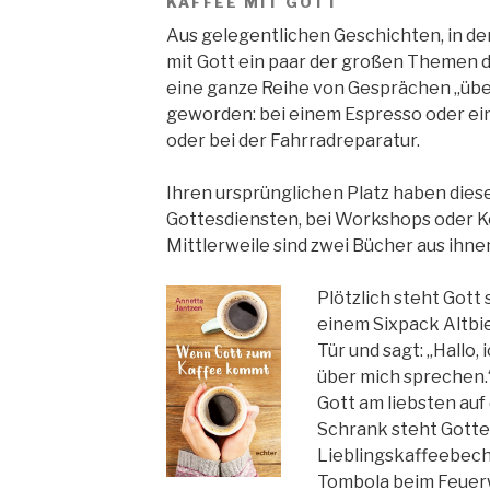
KAFFEE MIT GOTT
Aus gelegentlichen Geschichten, in den
mit Gott ein paar der großen Themen d
eine ganze Reihe von Gesprächen „übe
geworden: bei einem Espresso oder ein
oder bei der Fahrradreparatur.
Ihren ursprünglichen Platz haben dies
Gottesdiensten, bei Workshops oder 
Mittlerweile sind zwei Bücher aus ihn
Plötzlich steht Gott
einem Sixpack Altbi
Tür und sagt: „Hallo,
über mich sprechen.“
Gott am liebsten auf
Schrank steht Gotte
Lieblingskaffeebeche
Tombola beim Feuer