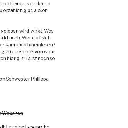
schen Frauen, von denen
u erzählen gibt, außer
gelesen wird, wirkt. Was
irkt auch. Wer darf sich
r kann sich hineinlesen?
tig, zu erzählen? Von wem
h hier gilt: Es ist noch so
on Schwester Philippa
em Webshop
gibt es eine
Leseprobe
.