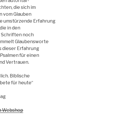
den autoritär-
hten, die sich im
en vom Glauben
ie umstürzende Erfahrung
die in den
 Schriften noch
sammelt Glaubensworte
us dieser Erfahrung
 Psalmen für einen
 und Vertrauen.
ich. Biblische
ete für heute“
lag
em Webshop