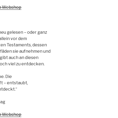
em Webshop
neu gelesen – oder ganz
allein vor dem
ten Testaments, dessen
sfäden sie aufnehmen und
gibt auch an diesen
och viel zu entdecken.
pe. Die
 – entstaubt,
ntdeckt.“
lag
em Webshop