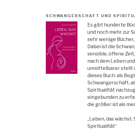
SCHWANGERSCHAFT UND SPIRITU
Es gibt hunderte Büch
und noch mehr zur S
sehr wenige Bücher, 
Dabei ist die Schwan
sensible, offene Zeit,
nach dem Leben und 
unmittelbarer stellt 
dieses Buch: als Begl
Schwangerschaft, al
Spiritualität nachzug
eingebunden zu erfa
die größer ist als m
„Leben, das wächst.
Spiritualität“