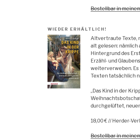
Bestellbar in mein
WIEDER ERHÄLTLICH!
Altvertraute Texte, 
alt gelesen: nämlich 
Hintergrund des Ers
Erzähl- und Glauben
weiterverweben. Es 
Texten tatsächlich n
„Das Kind in der Krip
Weihnachtsbotschaft
durchgelüftet, neue
18,00 € // Herder-Ver
Bestellbar in mein